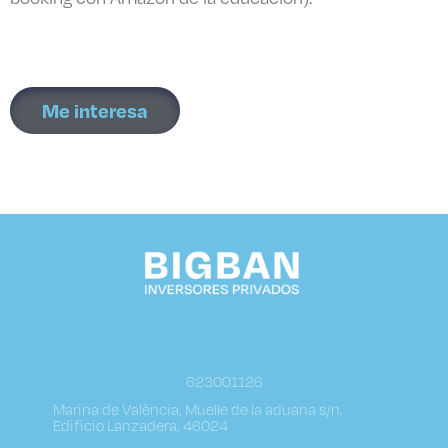
Me interesa
Donde se crean
los Business Angels
623001126
Marina de València, Muelle de la aduana s/n,
Edificio Lanzadera, 46024